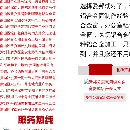
南山区白石路与深湾二路交界处京基
选择爱邦就对了，
南山区深南大道东方新地苑首层号铺
南山区常兴路号附近哪里有铝合金窗
铝合金窗制作经验
南山区白石洲沙河大街号工贸公司楼
合金窗，办公室铝
南山区西丽沙河西路茶光工业区附近
南山区蛇口登良路与南光路交汇龙佳
金窗，医院铝合金
南山区白石洲上白石三坊号附近哪里
种铝合金加工，只
南山区常兴南路交通运输公司内附近
深圳市罗湖区宝安南路号大信大厦附
到，并且您还不用
深圳市罗湖区凤凰街号首层附近哪里
和平路和平广场负-负层附近哪里有
其他产
文锦北路号源兴居附近哪里有铝合金
笋岗路洪湖一街十号大院附近哪里有
罗湖区永新街一号南塘商业广场负一
深圳广东省深圳市罗湖区罗沙路广岭
深圳洪湖二街十号大院附近哪里有铝
爱邦公寓家用铝合金窗复
深圳和平路渔民村附近哪里有铝合金
式铝合金大
罗湖区深南东路号附近哪里有铝合金