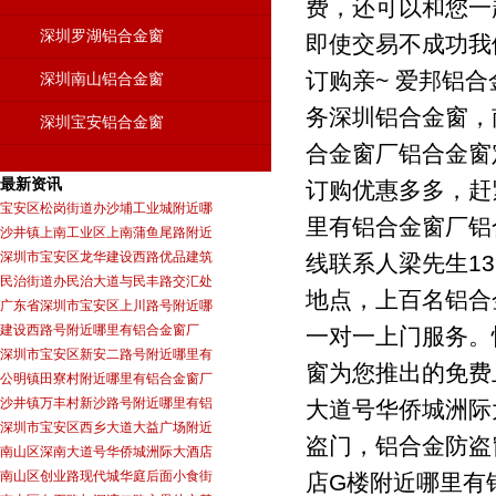
费，还可以和您一
深圳罗湖铝合金窗
即使交易不成功我
订购亲~ 爱邦铝
深圳南山铝合金窗
务深圳铝合金窗，
深圳宝安铝合金窗
合金窗厂铝合金窗
最新资讯
订购优惠多多，赶
宝安区松岗街道办沙埔工业城附近哪
里有铝合金窗厂铝
沙井镇上南工业区上南蒲鱼尾路附近
深圳市宝安区龙华建设西路优品建筑
线联系人梁先生13
民治街道办民治大道与民丰路交汇处
地点，上百名铝合
广东省深圳市宝安区上川路号附近哪
建设西路号附近哪里有铝合金窗厂
一对一上门服务。
深圳市宝安区新安二路号附近哪里有
窗为您推出的免费
公明镇田寮村附近哪里有铝合金窗厂
沙井镇万丰村新沙路号附近哪里有铝
大道号华侨城洲际
深圳市宝安区西乡大道大益广场附近
盗门，铝合金防盗
南山区深南大道号华侨城洲际大酒店
南山区创业路现代城华庭后面小食街
店G楼附近哪里有