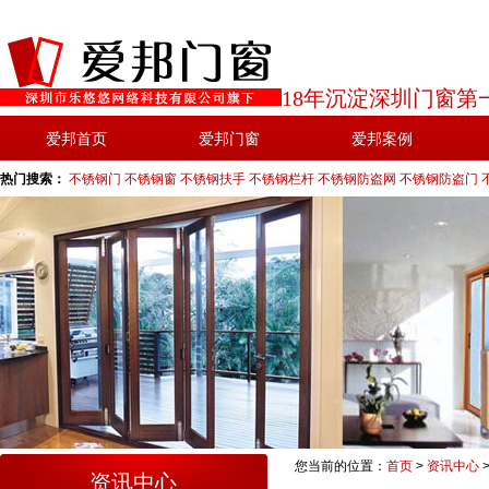
18年沉淀深圳门窗第
爱邦首页
爱邦门窗
爱邦案例
热门搜索：
不锈钢门
不锈钢窗
不锈钢扶手
不锈钢栏杆
不锈钢防盗网
不锈钢防盗门
您当前的位置：
首页
>
资讯中心
资讯中心