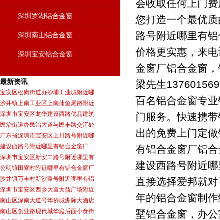
会收取任何上门费
深圳罗湖铝合金窗
您打造一个最优质
路号附近哪里有铝
深圳南山铝合金窗
价格更实惠，来电
深圳宝安铝合金窗
金窗厂铝合金窗，
最新资讯
梁先生137601
宝安区松岗街道办沙埔工业城附近哪
百名铝合金窗专业
沙井镇上南工业区上南蒲鱼尾路附近
深圳市宝安区龙华建设西路优品建筑
门服务。快速携带
民治街道办民治大道与民丰路交汇处
出的免费上门定做
广东省深圳市宝安区上川路号附近哪
建设西路号附近哪里有铝合金窗厂
有铝合金窗厂铝合
深圳市宝安区新安二路号附近哪里有
建设西路号附近哪
公明镇田寮村附近哪里有铝合金窗厂
沙井镇万丰村新沙路号附近哪里有铝
直接选择爱邦就对
深圳市宝安区西乡大道大益广场附近
年的铝合金窗制作
南山区深南大道号华侨城洲际大酒店
南山区创业路现代城华庭后面小食街
墅铝合金窗，办公