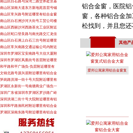
南山区白石路与深湾二路交界处京基
铝合金窗，医院铝
南山区深南大道东方新地苑首层号铺
南山区常兴路号附近哪里有铝合金窗
窗，各种铝合金加
南山区白石洲沙河大街号工贸公司楼
松找到，并且您还
南山区西丽沙河西路茶光工业区附近
南山区蛇口登良路与南光路交汇龙佳
南山区白石洲上白石三坊号附近哪里
其他产
南山区常兴南路交通运输公司内附近
深圳市罗湖区宝安南路号大信大厦附
深圳市罗湖区凤凰街号首层附近哪里
和平路和平广场负-负层附近哪里有
爱邦公寓家用铝合金窗复
文锦北路号源兴居附近哪里有铝合金
式铝合金大
笋岗路洪湖一街十号大院附近哪里有
罗湖区永新街一号南塘商业广场负一
深圳广东省深圳市罗湖区罗沙路广岭
深圳洪湖二街十号大院附近哪里有铝
深圳和平路渔民村附近哪里有铝合金
罗湖区深南东路号附近哪里有铝合金