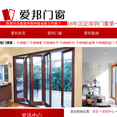
18年沉淀深圳门窗第
爱邦首页
爱邦门窗
爱邦案例
热门搜索：
不锈钢门
不锈钢窗
不锈钢扶手
不锈钢栏杆
不锈钢防盗网
不锈钢防盗门
您当前的位置：
首页
>
资讯中心
资讯中心