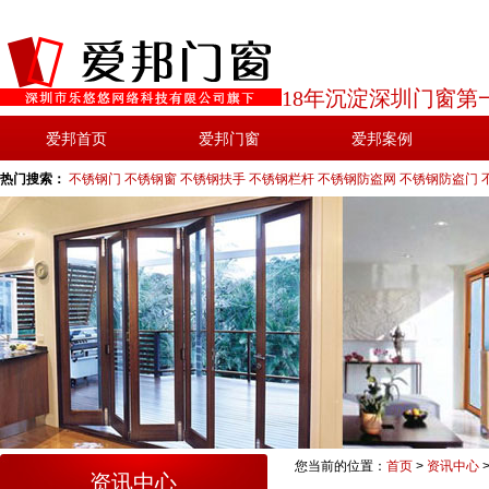
18年沉淀深圳门窗第
爱邦首页
爱邦门窗
爱邦案例
热门搜索：
不锈钢门
不锈钢窗
不锈钢扶手
不锈钢栏杆
不锈钢防盗网
不锈钢防盗门
您当前的位置：
首页
>
资讯中心
资讯中心