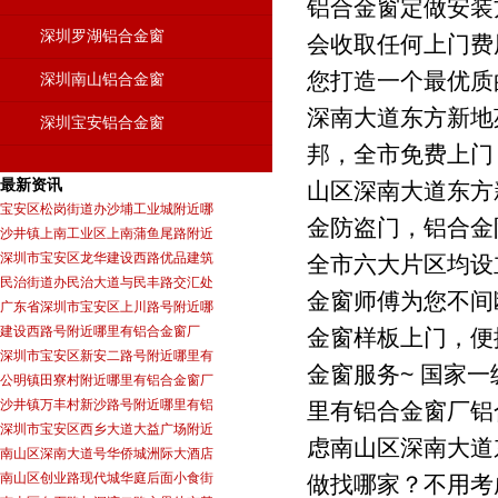
铝合金窗定做安装
深圳罗湖铝合金窗
会收取任何上门费
您打造一个最优质
深圳南山铝合金窗
深南大道东方新地
深圳宝安铝合金窗
邦，全市免费上门
最新资讯
山区深南大道东方
宝安区松岗街道办沙埔工业城附近哪
金防盗门，铝合金防
沙井镇上南工业区上南蒲鱼尾路附近
深圳市宝安区龙华建设西路优品建筑
全市六大片区均设
民治街道办民治大道与民丰路交汇处
金窗师傅为您不间
广东省深圳市宝安区上川路号附近哪
建设西路号附近哪里有铝合金窗厂
金窗样板上门，便
深圳市宝安区新安二路号附近哪里有
金窗服务~ 国家
公明镇田寮村附近哪里有铝合金窗厂
沙井镇万丰村新沙路号附近哪里有铝
里有铝合金窗厂铝
深圳市宝安区西乡大道大益广场附近
虑南山区深南大道
南山区深南大道号华侨城洲际大酒店
南山区创业路现代城华庭后面小食街
做找哪家？不用考