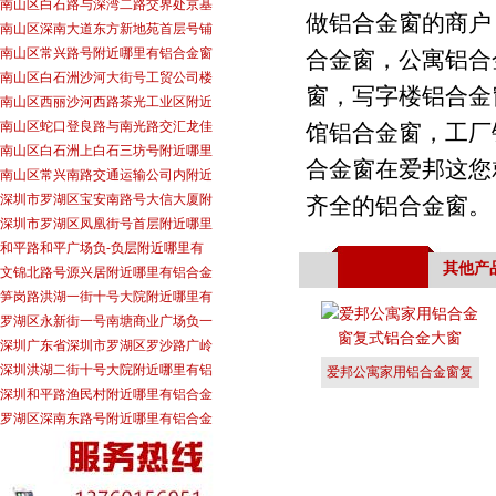
南山区白石路与深湾二路交界处京基
做铝合金窗的商户
南山区深南大道东方新地苑首层号铺
南山区常兴路号附近哪里有铝合金窗
合金窗，公寓铝合
南山区白石洲沙河大街号工贸公司楼
窗，写字楼铝合金
南山区西丽沙河西路茶光工业区附近
南山区蛇口登良路与南光路交汇龙佳
馆铝合金窗，工厂
南山区白石洲上白石三坊号附近哪里
合金窗在爱邦这您
南山区常兴南路交通运输公司内附近
深圳市罗湖区宝安南路号大信大厦附
齐全的铝合金窗。
深圳市罗湖区凤凰街号首层附近哪里
和平路和平广场负-负层附近哪里有
其他产
文锦北路号源兴居附近哪里有铝合金
笋岗路洪湖一街十号大院附近哪里有
罗湖区永新街一号南塘商业广场负一
深圳广东省深圳市罗湖区罗沙路广岭
深圳洪湖二街十号大院附近哪里有铝
爱邦公寓家用铝合金窗复
深圳和平路渔民村附近哪里有铝合金
式铝合金大
罗湖区深南东路号附近哪里有铝合金