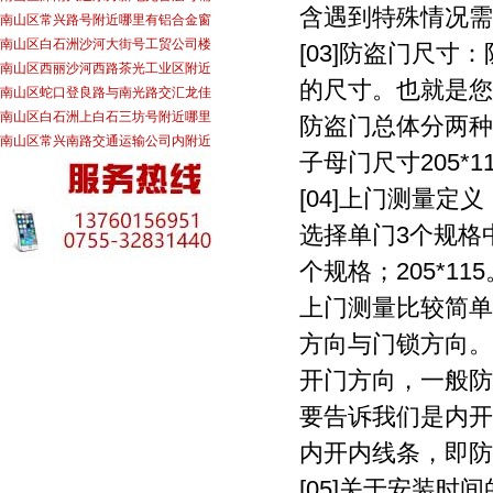
含遇到特殊情况需
南山区常兴路号附近哪里有铝合金窗
南山区白石洲沙河大街号工贸公司楼
[03]防盗门尺
南山区西丽沙河西路茶光工业区附近
的尺寸。也就是您
南山区蛇口登良路与南光路交汇龙佳
南山区白石洲上白石三坊号附近哪里
防盗门总体分两种：
南山区常兴南路交通运输公司内附近
子母门尺寸205*
[04]上门测量
选择单门3个规格
个规格；205*115
上门测量比较简单
方向与门锁方向。
开门方向，一般防
要告诉我们是内开
内开内线条，即防
[05]关于安装