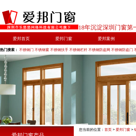
18年沉淀深圳门窗第
爱邦首页
爱邦门窗
爱邦案例
热门搜索：
不锈钢门
不锈钢窗
不锈钢扶手
不锈钢栏杆
不锈钢防盗网
不锈钢防盗门
您当前的位置：
首页
>
爱邦门窗
>
爱邦门窗产品