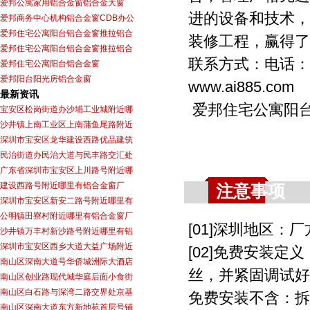
爱邦公寓家用铝合金窗铝合金大窗
进的设备和技术，
爱邦商务中心机构铝合金窗CDB办公
爱邦住宅公寓阳台铝合金窗推拉铝合
装修工程，赢得了
爱邦住宅公寓阳台铝合金窗推拉铝合
联系方式：电话：075
爱邦住宅公寓阳台铝合金窗
爱邦阳台阳光房铝合金窗
www.ai885.com
最新资讯
爱邦住宅公寓阳
宝安区松岗街道办沙埔工业城附近哪
沙井镇上南工业区上南蒲鱼尾路附近
深圳市宝安区龙华建设西路优品建筑
民治街道办民治大道与民丰路交汇处
广东省深圳市宝安区上川路号附近哪
建设西路号附近哪里有铝合金窗厂
注意事项
深圳市宝安区新安二路号附近哪里有
公明镇田寮村附近哪里有铝合金窗厂
[01]深圳地区
沙井镇万丰村新沙路号附近哪里有铝
深圳市宝安区西乡大道大益广场附近
[02]免费安装
南山区深南大道号华侨城洲际大酒店
丝，并紧固调试好
南山区创业路现代城华庭后面小食街
南山区白石路与深湾二路交界处京基
免费安装不含：拆
南山区深南大道东方新地苑首层号铺