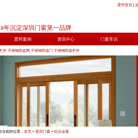
爱邦首页
|
18年沉淀深圳门窗第一品牌
爱邦案例
资讯中心
门窗常识
栏杆
不锈钢防盗网
不锈钢防盗门
不锈钢防盗栏杆
您当前的位置：
首页
>
爱邦门窗
>
铝合金窗