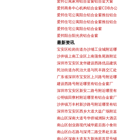
爱邦公寓家用铝合金窗铝合金大窗
爱邦商务中心机构铝合金窗CDB办公
爱邦住宅公寓阳台铝合金窗推拉铝合
爱邦住宅公寓阳台铝合金窗推拉铝合
爱邦住宅公寓阳台铝合金窗
爱邦阳台阳光房铝合金窗
最新资讯
宝安区松岗街道办沙埔工业城附近哪
沙井镇上南工业区上南蒲鱼尾路附近
深圳市宝安区龙华建设西路优品建筑
民治街道办民治大道与民丰路交汇处
广东省深圳市宝安区上川路号附近哪
建设西路号附近哪里有铝合金窗厂
深圳市宝安区新安二路号附近哪里有
公明镇田寮村附近哪里有铝合金窗厂
沙井镇万丰村新沙路号附近哪里有铝
深圳市宝安区西乡大道大益广场附近
南山区深南大道号华侨城洲际大酒店
南山区创业路现代城华庭后面小食街
南山区白石路与深湾二路交界处京基
南山区深南大道东方新地苑首层号铺