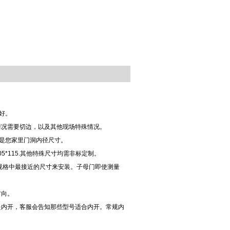
好。
情况需要切边，以及其他现场特殊情况。
就是您家里门洞内径尺寸。
5*115.其他特殊尺寸均需非标定制。
个规格中最接近的尺寸来安装。子母门即使测量
方向。
是内开，客服会告知那些型号适合内开。常规内