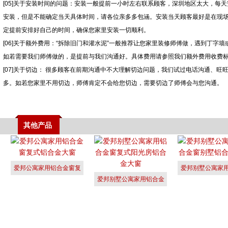
[05]关于安装时间的问题：安装一般提前一小时左右联系顾客，深圳地区太大，每
安装，但是不能确定当天具体时间，请各位亲多多包涵。安装当天顾客最好是在现
定提前安排好自己的时间，确保您家里安装一切顺利。
[06]关于额外费用：“拆除旧门和灌水泥”一般推荐让您家里装修师傅做，遇到丁字
如若需要我们师傅做的，是提前与我们沟通好。具体费用请参照我们额外费用收费
[07]关于切边： 很多顾客在前期沟通中不大理解切边问题，我们试过电话沟通、
多。如若您家里不用切边，师傅肯定不会给您切边，需要切边了师傅会与您沟通。
其他产品
爱邦公寓家用铝合金窗复
爱邦别墅公寓家
爱邦别墅公寓家用铝合金
式铝合金大
窗别墅铝
窗复式阳光