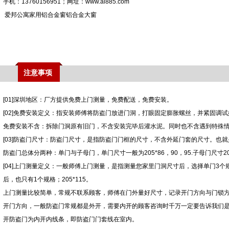
手机：13760156951；网址：www.ai885.com
爱邦公寓家用铝合金窗铝合金大窗
注意事项
[01]深圳地区：厂方提供免费上门测量，免费配送，免费安装。
[02]免费安装定义：指安装师傅将防盗门放进门洞，打眼固定膨胀螺丝，并紧固调试
免费安装不含：拆除门洞原有旧门，不含安装完毕后灌水泥。同时也不含遇到特殊
[03]防盗门尺寸：防盗门尺寸，是指防盗门门框的尺寸，不含外延门套的尺寸。也
防盗门总体分两种：单门与子母门，单门尺寸一般为205*86，90，95.子母门尺寸20
[04]上门测量定义：一般师傅上门测量，是指测量您家里门洞尺寸后，选择单门3
后，也只有1个规格；205*115。
上门测量比较简单，常规不联系顾客，师傅在门外量好尺寸，记录开门方向与门锁
开门方向，一般防盗门常规都是外开，需要内开的顾客咨询时千万一定要告诉我们
开防盗门为内开内线条，即防盗门门套线在室内。