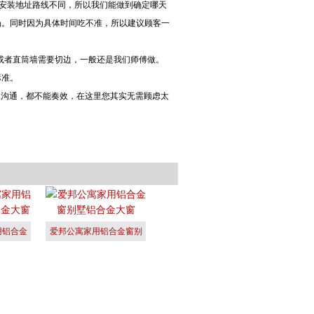
天安装地址路线不同，所以我们能做到确定哪天
场。同时因为具体时间吃不准，所以建议顾客一
墙或者直筒墙需要切边，一般还是我们师傅做。
标准。
旺旺沟通，都不能奏效，在这里您其实无需顾虑太
用铝合金
爱邦公寓家用铝合金窗别
合
墅铝合金大