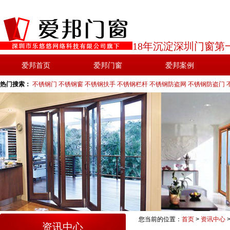
18年沉淀深圳门窗第
爱邦首页
爱邦门窗
爱邦案例
热门搜索：
不锈钢门
不锈钢窗
不锈钢扶手
不锈钢栏杆
不锈钢防盗网
不锈钢防盗门
您当前的位置：
首页
>
资讯中心
资讯中心