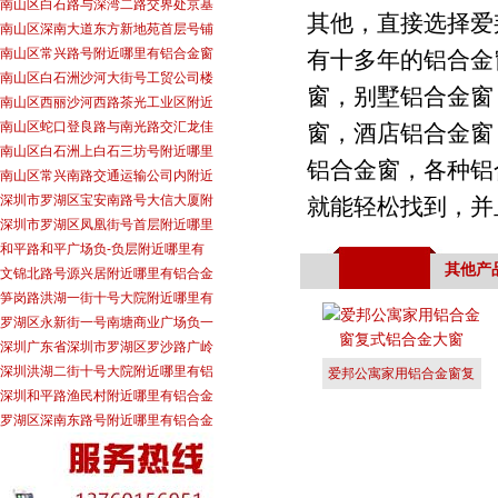
南山区白石路与深湾二路交界处京基
其他，直接选择爱
南山区深南大道东方新地苑首层号铺
南山区常兴路号附近哪里有铝合金窗
有十多年的铝合金
南山区白石洲沙河大街号工贸公司楼
窗，别墅铝合金窗
南山区西丽沙河西路茶光工业区附近
南山区蛇口登良路与南光路交汇龙佳
窗，酒店铝合金窗
南山区白石洲上白石三坊号附近哪里
铝合金窗，各种铝
南山区常兴南路交通运输公司内附近
深圳市罗湖区宝安南路号大信大厦附
就能轻松找到，并
深圳市罗湖区凤凰街号首层附近哪里
和平路和平广场负-负层附近哪里有
其他产
文锦北路号源兴居附近哪里有铝合金
笋岗路洪湖一街十号大院附近哪里有
罗湖区永新街一号南塘商业广场负一
深圳广东省深圳市罗湖区罗沙路广岭
深圳洪湖二街十号大院附近哪里有铝
爱邦公寓家用铝合金窗复
深圳和平路渔民村附近哪里有铝合金
式铝合金大
罗湖区深南东路号附近哪里有铝合金