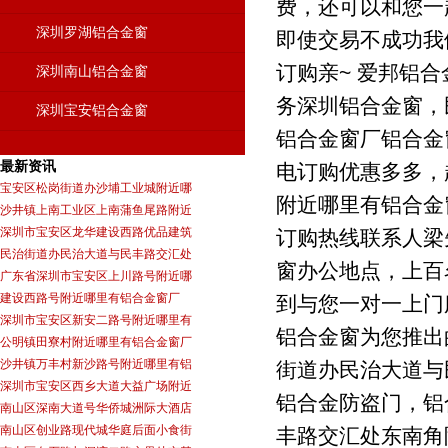
费，还可以和您一
深圳罗湖铝合金窗
即使交易不成功我
订购亲~ 爱邦铝
深圳南山铝合金窗
务深圳铝合金窗，
深圳宝安铝合金窗
铝合金窗厂铝合金
最新资讯
电订购优惠多多，
宝安区松岗街道办沙埔工业城附近哪
附近哪里有铝合金
沙井镇上南工业区上南蒲鱼尾路附近
深圳市宝安区龙华建设西路优品建筑
订购热线联系人梁先
民治街道办民治大道与民丰路交汇处
窗办公地点，上百
广东省深圳市宝安区上川路号附近哪
建设西路号附近哪里有铝合金窗厂
到与您一对一上门
深圳市宝安区新安二路号附近哪里有
铝合金窗为您推出
公明镇田寮村附近哪里有铝合金窗厂
沙井镇万丰村新沙路号附近哪里有铝
街道办民治大道与
深圳市宝安区西乡大道大益广场附近
铝合金防盗门，铝
南山区深南大道号华侨城洲际大酒店
南山区创业路现代城华庭后面小食街
丰路交汇处东南角