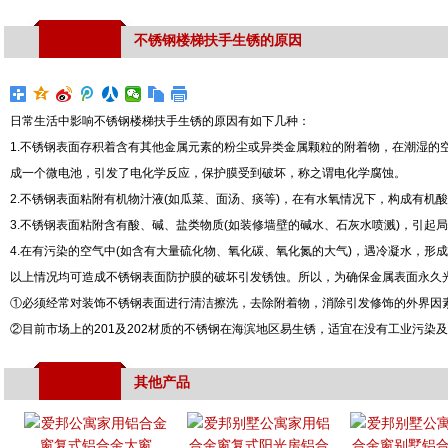
不锈钢楼梯扶手生锈的原因
日常生活中影响不锈钢楼梯扶手生锈的原因有如下几种：
1.不锈钢表面存积着含有其他金属元素的粉尘或异类金属颗粒的附着物，在潮湿的
成一个微电池，引发了电化学反应，保护膜受到破坏，称之谓电化学腐蚀。
2.不锈钢表面粘附有机物汁液(如瓜菜、面汤、痰等)，在有水氧情况下，构成有机
3.不锈钢表面粘附含有酸、碱、盐类物质(如装修墙壁的碱水、石灰水喷溅)，引起
4.在有污染的空气中(如含有大量硫化物、氧化碳、氧化氮的大气)，遇冷凝水，形
以上情况均可造成不锈钢表面防护膜的破坏引发锈蚀。所以，为确保金属表面永久
①必须经常对装饰不锈钢表面进行清洁擦洗，去除附着物，消除引发修饰的外界因
②目前市场上的201及202材质的不锈钢在海滨地区易生锈，适宜在没有工业污染
其他产品