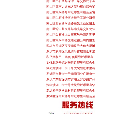
南山区白石路与深湾二路交界处京基
南山区深南大道东方新地苑首层号铺
南山区常兴路号附近哪里有铝合金窗
南山区白石洲沙河大街号工贸公司楼
南山区西丽沙河西路茶光工业区附近
南山区蛇口登良路与南光路交汇龙佳
南山区白石洲上白石三坊号附近哪里
南山区常兴南路交通运输公司内附近
深圳市罗湖区宝安南路号大信大厦附
深圳市罗湖区凤凰街号首层附近哪里
和平路和平广场负-负层附近哪里有
文锦北路号源兴居附近哪里有铝合金
笋岗路洪湖一街十号大院附近哪里有
罗湖区永新街一号南塘商业广场负一
深圳广东省深圳市罗湖区罗沙路广岭
深圳洪湖二街十号大院附近哪里有铝
深圳和平路渔民村附近哪里有铝合金
罗湖区深南东路号附近哪里有铝合金